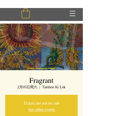
Fragrant
2月05日周六
  |  
Tambon Ki Lek
Tickets are not on sale
See other events